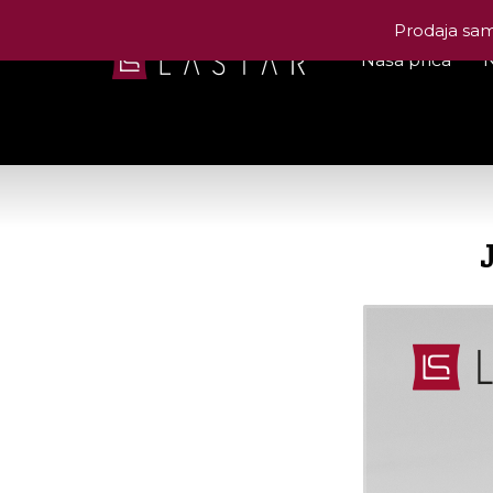
Prodaja samo
Naša priča
N