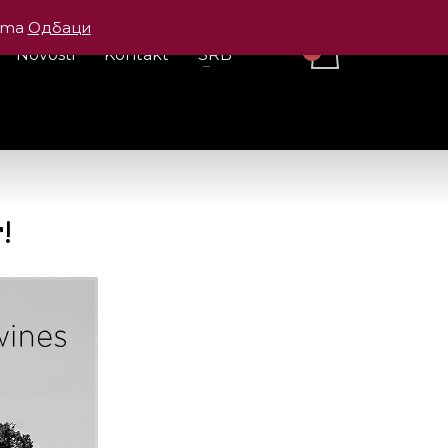
cama
Одбаци
Novosti
Kontakt
SRB
!