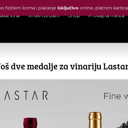
 fizičkim licima i plaćanje
isključivo
online, platnim karti
aša Vina
Vinski turizam
Shop
Prodajna mesta
Još dve medalje za vinariju Lastar