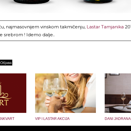
u, najmasovnijem vinskom takmičenju,
Lastar Tamjanika
201
 se srebrom ! Idemo dalje..
ANKVART
VIP I LASTAR AKCIJA
DANI JADRANA