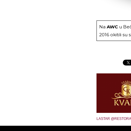
Na
AWC
u Beč
2016 okitili su
LASTAR @RESTOR