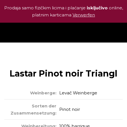
Prodaja samo fizičkim licima i plaćanje
isključivo
online,
platnim karticama
Verwerfen
Lastar Pinot noir Triangl
Weinberge:
Levač Weinberge
Sorten der
Pinot noir
Zusammensetzung:
Weinbereitung:
100% barrique