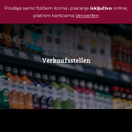
Prodaja samo fizičkim licima i plaćanje
isključivo
online,
platnim karticama
Verwerfen
Verkaufsstellen
[maplist categories="48,50" showdirections="false"
keepzoomlevel="true" selectedzoomlevel="10"
simplesearch="true" hidesort="true"