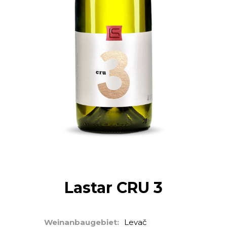
Lastar CRU 3
Weinanbaugebiet:
Levač