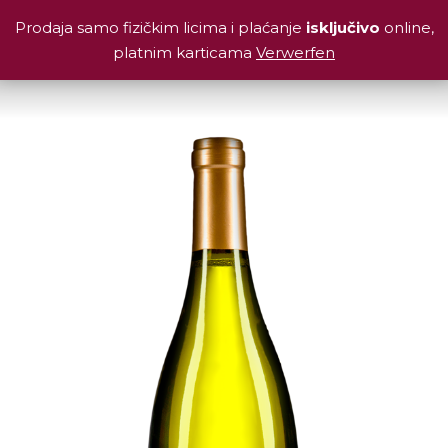
Prodaja samo fizičkim licima i plaćanje
isključivo
online,
platnim karticama
Verwerfen