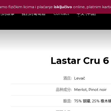
amo fizičkim licima i plaćanje
isključivo
online, platnim kar
们的故事
我们的葡萄酒
Contact
中文 (中国)
Lastar Cru 6
Lastar Cru 6
酒庄:
Levač
品种成分:
Merlot, Pinot noir
酿造:
75% 钢罐, 25% 橡木