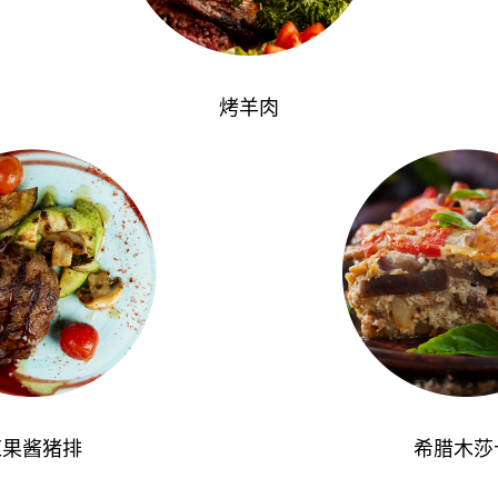
烤羊肉
红果酱猪排
希腊木莎