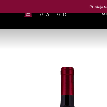
Prodaja s
我