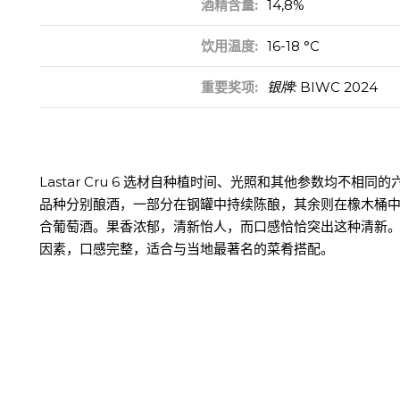
酒精含量:
14,8%
饮用温度:
16-18 °C
重要奖项:
银牌:
BIWC 2024
Lastar Cru 6 选材自种植时间、光照和其他参数均不相
品种分别酿酒，一部分在钢罐中持续陈酿，其余则在橡木桶
合葡萄酒。果香浓郁，清新怡人，而口感恰恰突出这种清新
因素，口感完整，适合与当地最著名的菜肴搭配。