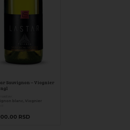
ar Sauvignon – Viognier
angl
 sastav:
ignon blanc, Viognier
ol:
anje:
000.00
RSD
l
ratura serviranja:
 °C