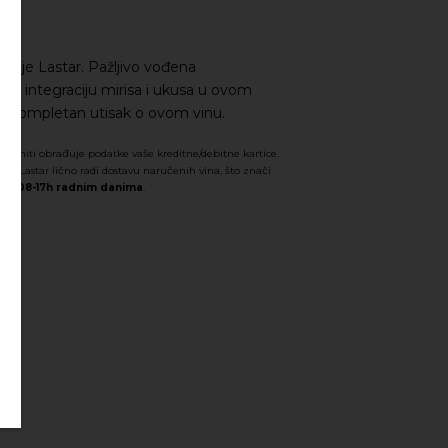
narije Lastar. Pažljivo vođena
u integraciju mirisa i ukusa u ovom
je kompletan utisak o ovom vinu.
čuva niti obrađuje podatke vaše kreditne/debitne kartice.
rija Lastar lično radi dostavu naručenih vina, što znači
od 08-17h radnim danima
.