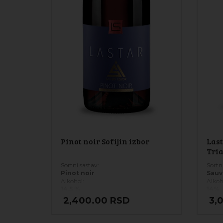
Pinot noir Sofijin izbor
Last
Tri
Sortni sastav:
Sortni
Pinot noir
Sauv
Alkohol:
Alkoh
14,5 %
14%
Pakovanje:
Pakov
2,400.00
RSD
3,
0,75 l
0,75 
Temperatura serviranja:
Tempe
16-18 °C
10-12