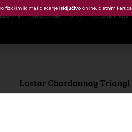
 fizičkim licima i plaćanje
isključivo
online, platnim karti
NAŠA VINA
aša Vina
Vinski turizam
Shop
Prodajna mesta
Lastar Chardonnay Triangl
2,160.00
RSD
Sortni sastav:
Chardonnay
Alkohol:
13,5 %