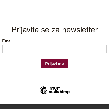
Pakovanje:
0,75 l
Temperatura serviranja:
10-12 °C
Lastar Chardonnay Triangl nastaje iz najboljih parcela vi
fermentacija u tonno bačvama ( 500 l ) omogućava dobr
vinu, dok prijatna završnica voćnog karaktera zaokružu
Plaćanje se vrši preko sigurnosnog sistema iPay. Takođe, vinarija Lastar ne 
Time postižemo
maksimalnu sigurnost vaših podataka
. Osim toga, vina
da se sa kupcem nakon naručivanja dogovara
vreme dostave u periodu 
Lastar
ДОДАЈ У КОРПУ
Chardonnay
Triangl
количина
Шифра производа:
5
Категорија:
Triangl linija