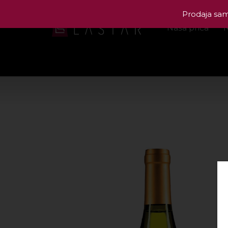
Prodaja samo
Naša priča
N