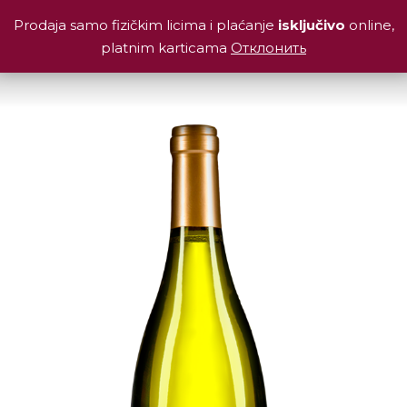
Prodaja samo fizičkim licima i plaćanje
isključivo
online,
platnim karticama
Отклонить