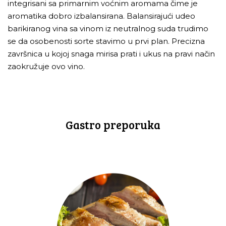
integrisani sa primarnim voćnim aromama čime je
aromatika dobro izbalansirana. Balansirajući udeo
barikiranog vina sa vinom iz neutralnog suda trudimo
se da osobenosti sorte stavimo u prvi plan. Precizna
završnica u kojoj snaga mirisa prati i ukus na pravi način
zaokružuje ovo vino.
Gastro preporuka