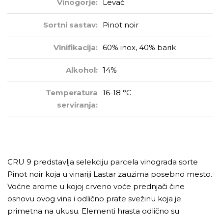
Vinogorje:
Levač
Sortni sastav:
Pinot noir
Vinifikacija:
60% inox, 40% barik
Alkohol:
14%
Temperatura
16-18 °C
serviranja:
CRU 9 predstavlja selekciju parcela vinograda sorte
Pinot noir koja u vinariji Lastar zauzima posebno mesto.
Voćne arome u kojoj crveno voće prednjači čine
osnovu ovog vina i odlično prate svežinu koja je
primetna na ukusu. Elementi hrasta odlično su