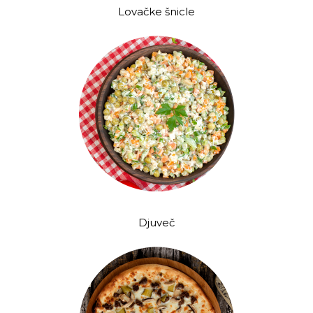
Lovačke šnicle
Djuveč