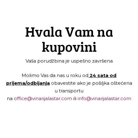
Hvala Vam na
kupovini
Vaša porudžbina je uspešno završena
Molimo Vas da nas u roku od
24 sata od
prijema/odbijanja
obavestite ako je pošiljka oštećena
u transportu
na
office@vinarijalastar.com
ili
info@vinarijalastar.com