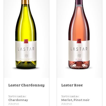
ovom vinu koju savršeno
vinifikacijom stavljamo
nadopunjuju sveže kiseline
sortu u prvi plan pa tako
i tačna završnica.
cvetno voćne arome
Plaćanje
dolaze do izražaja kao i
se vrši preko sigurnosnog
osvežavajući karakter na
sistema iPay. Takođe, vinarija
ukusu.
Lastar ne čuva niti obrađuje
Plaćanje se vrši preko
podatke vaše kreditne/debitne
sigurnosnog sistema iPay.
kartice. Time postižemo
Takođe, vinarija Lastar ne čuva
maksimalnu sigurnost
niti obrađuje podatke vaše
vaših podataka
kreditne/debitne kartice. Time
. Osim toga, vinarija Lastar
postižemo
lično radi dostavu naručenih
maksimalnu sigurnost
vina, što znači da se sa
vaših podataka
kupcem nakon naručivanja
. Osim toga, vinarija Lastar
dogovara
lično radi dostavu naručenih
vreme dostave u periodu
vina, što znači da se sa
od 08-17h radnim danima
kupcem nakon naručivanja
.
dogovara
vreme dostave u periodu
od 08-17h radnim danima
.
Lastar Chardonnay
Lastar Rose
Sortni sastav:
Sortni sastav:
Chardonnay
Merlot, Pinot noir
Alkohol:
Alkohol: